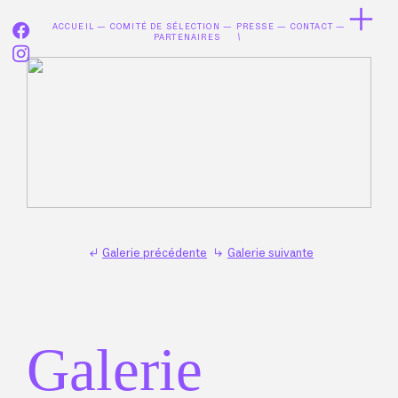
︎
ACCUEIL
—
COMITÉ DE SÉLECTION
—
PRESSE
—
CONTACT
—
︎
—
PARTENAIRES
︎
︎︎︎
Galerie précédente
︎︎︎
Galerie suivante
Galerie