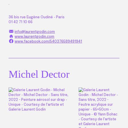
.
36 bis rue Eugène Oudiné - Paris
01 42 71 10 66
︎
info@laurentgodin.com
︎
www.laurentgodin.com
︎
www.facebook.com/540376589491941
Michel Dector