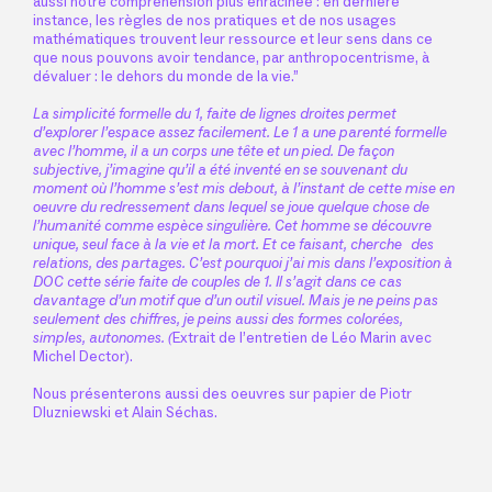
aussi notre compréhension plus enracinée : en dernière
instance, les règles de nos pratiques et de nos usages
mathématiques trouvent leur ressource et leur sens dans ce
que nous pouvons avoir tendance, par anthropocentrisme, à
dévaluer : le dehors du monde de la vie.”
La simplicité formelle du 1, faite de lignes droites permet
d’explorer l’espace assez facilement. Le 1 a une parenté formelle
avec l’homme, il a un corps une tête et un pied. De façon
subjective, j’imagine qu’il a été inventé en se souvenant du
moment où l’homme s’est mis debout, à l’instant de cette mise en
oeuvre du redressement dans lequel se joue quelque chose de
l’humanité comme espèce singulière. Cet homme se découvre
unique, seul face à la vie et la mort. Et ce faisant, cherche des
relations, des partages. C’est pourquoi j’ai mis dans l’exposition à
DOC cette série faite de couples de 1. Il s’agit dans ce cas
davantage d’un motif que d’un outil visuel. Mais je ne peins pas
seulement des chiffres, je peins aussi des formes colorées,
simples, autonomes.
(
Extrait de l’entretien de Léo Marin avec
Michel Dector).
Nous présenterons aussi des oeuvres sur papier de Piotr
Dluzniewski et Alain Séchas.